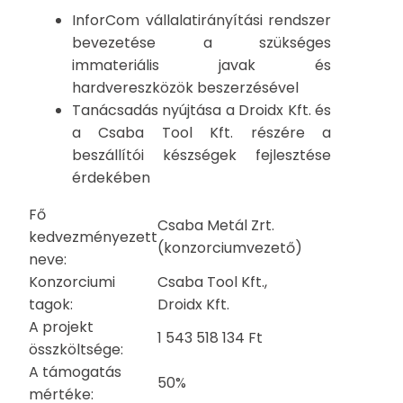
InforCom vállalatirányítási rendszer
bevezetése a szükséges
immateriális javak és
hardvereszközök beszerzésével
Tanácsadás nyújtása a Droidx Kft. és
a Csaba Tool Kft. részére a
beszállítói készségek fejlesztése
érdekében
Fő
Csaba Metál Zrt.
kedvezményezett
(konzorciumvezető)
neve:
Konzorciumi
Csaba Tool Kft.,
tagok:
Droidx Kft.
A projekt
1 543 518 134 Ft
összköltsége:
A támogatás
50%
mértéke: