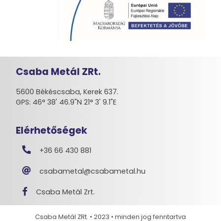
Csaba Metál ZRt.
5600 Békéscsaba, Kerek 637.
GPS: 46° 38' 46.9"N 21° 3' 9.1"E
Elérhetőségek
+36 66 430 881
csabametal@csabametal.hu
Csaba Metál Zrt.
Csaba Metál ZRt. • 2023 • minden jog fenntartva