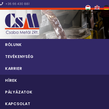
+36 66 430 881
Csaba Metál Zrt.
RÓLUNK
TEVÉKENYSÉG
KARRIER
HÍREK
PÁLYÁZATOK
KAPCSOLAT